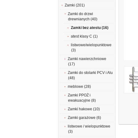
Zamki (201)
Zamki do drzwi
drewnianych (40)
Zamki bez atestu (16)
atest klasy C (1)
listwowe/wielopunktowe
(3)
Zamki nawierzchniowe
(17)
Zamki do stolarki PCV i Alu
(48)
meblowe (28)
Zamki PPOŻ i
ewakuacyjne (8)
Zamki hakowe (10)
Zamki garażowe (6)
listwowe / wielopunktowe
(3)