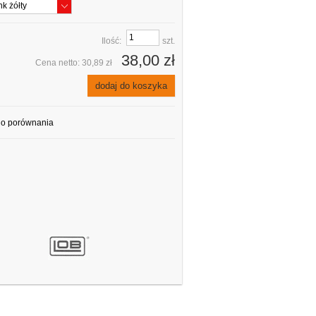
Ilość:
szt.
38,00 zł
Cena netto:
30,89 zł
dodaj do koszyka
do porównania