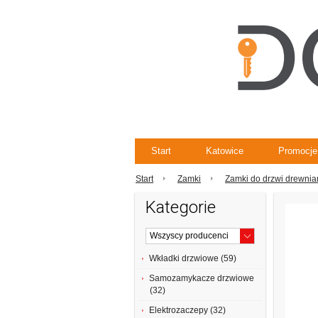
Start
Katowice
Promocje
Start
Zamki
Zamki do drzwi drewni
Kategorie
Wkładki drzwiowe (59)
Samozamykacze drzwiowe
(32)
Elektrozaczepy (32)