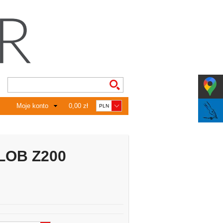
Moje konto
0,00 zł
LOB Z200