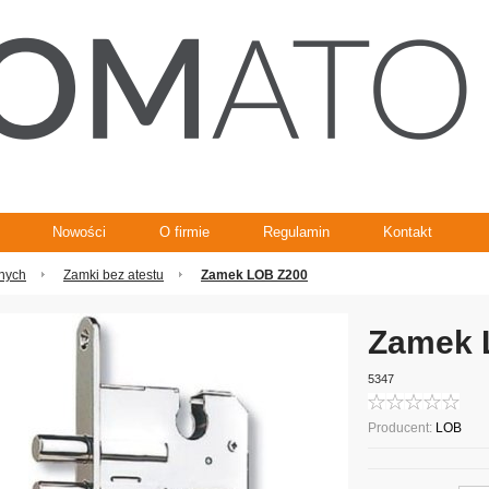
Nowości
O firmie
Regulamin
Kontakt
anych
Zamki bez atestu
Zamek LOB Z200
Zamek 
5347
Producent:
LOB