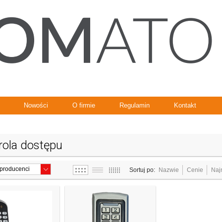
Nowości
O firmie
Regulamin
Kontakt
rola dostępu
Sortuj po:
Nazwie
Cenie
Naj