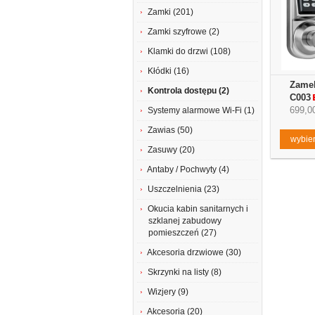
Zamki (201)
Zamki szyfrowe (2)
Klamki do drzwi (108)
Kłódki (16)
Zamek
Kontrola dostępu (2)
C003
699,00
Systemy alarmowe Wi-Fi (1)
Zawias (50)
wybier
Zasuwy (20)
Antaby / Pochwyty (4)
Uszczelnienia (23)
Okucia kabin sanitarnych i
szklanej zabudowy
pomieszczeń (27)
Akcesoria drzwiowe (30)
Skrzynki na listy (8)
Wizjery (9)
Akcesoria (20)