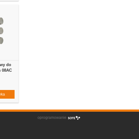
wy do
h 08AC
yka
oprogramowanie