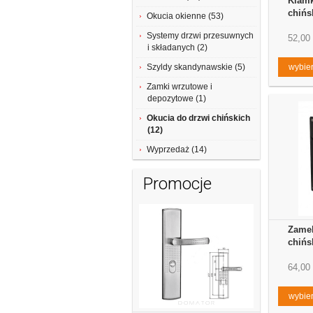
Klamk
chińs
Okucia okienne (53)
Systemy drzwi przesuwnych
52,00 
i składanych (2)
Szyldy skandynawskie (5)
wybier
Zamki wrzutowe i
depozytowe (1)
Okucia do drzwi chińskich
(12)
Wyprzedaż (14)
Promocje
Zamek
chińs
64,00 
wybier