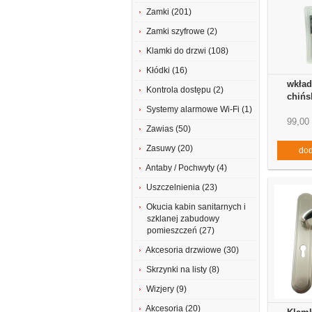
Zamki (201)
Zamki szyfrowe (2)
Klamki do drzwi (108)
Kłódki (16)
wkład
Kontrola dostępu (2)
chińs
Systemy alarmowe Wi-Fi (1)
99,00 
Zawias (50)
Zasuwy (20)
dod
Antaby / Pochwyty (4)
Uszczelnienia (23)
Okucia kabin sanitarnych i
szklanej zabudowy
pomieszczeń (27)
Akcesoria drzwiowe (30)
Skrzynki na listy (8)
Wizjery (9)
Akcesoria (20)