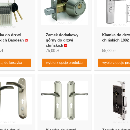
ka do drzwi
Zamek dodatkowy
Klamka do drz
kich Baodean
górny do drzwi
chińskich 1802
chińskich
zł
75,00 zł
55,00 zł
aj do koszyka
wybierz opcje produktu
wybierz opcje pr