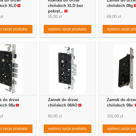
a do drzwi
Klamka do drzwi
Zamek do drzw
kich XLD
chińskich XLD bez
chińskich 08g
pokręt...
zł
55,00 zł
69,00 zł
z opcje produktu
wybierz opcje produktu
wybierz opcje pr
 do drzwi
Zamek do drzwi
Zamek do drzw
kich 08a
chińskich 08AO
chińskich 08e
zł
80,00 zł
155,00 zł
z opcje produktu
wybierz opcje produktu
wybierz opcje pr