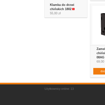
Klamka do drzwi
chińskich 1802
55,00 zł
Zamek
chińs
08AG
69,00 
dod
Użytkownicy online: 13