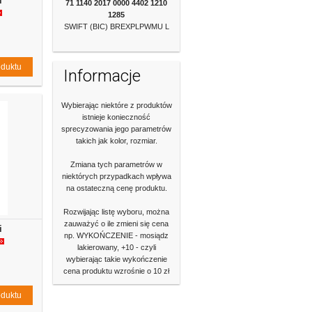
i
71 1140 2017 0000
4402 1210
1285
SWIFT (BIC) BREXPLPWMU L
oduktu
Informacje
Wybierając niektóre z produktów
istnieje konieczność
sprecyzowania jego parametrów
takich jak kolor, rozmiar.
Zmiana tych parametrów w
niektórych przypadkach wpływa
na ostateczną cenę produktu.
Rozwijając listę wyboru, można
zauważyć o ile zmieni się cena
i
np. WYKOŃCZENIE - mosiądz
lakierowany, +10 - czyli
wybierając takie wykończenie
cena produktu wzrośnie o 10 zł
oduktu