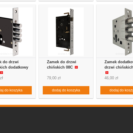
 do drzwi
Zamek do drzwi
Zamek dodatko
kich dodatkowy
chińskich 08C
drzwi chińskic
zł
79,00 zł
46,00 zł
aj do koszyka
dodaj do koszyka
dodaj do kosz