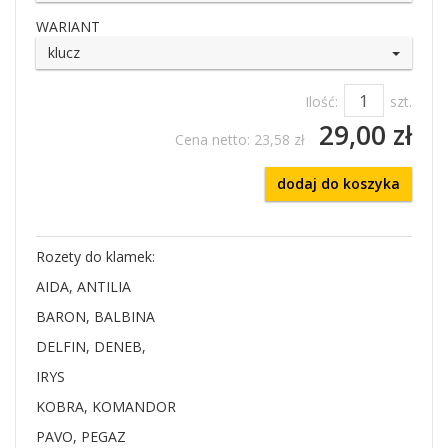
WARIANT
klucz
Ilość:
szt.
29,00 zł
Cena netto:
23,58 zł
dodaj do koszyka
Rozety do klamek:
AIDA, ANTILIA
BARON, BALBINA
DELFIN, DENEB,
IRYS
KOBRA, KOMANDOR
PAVO, PEGAZ