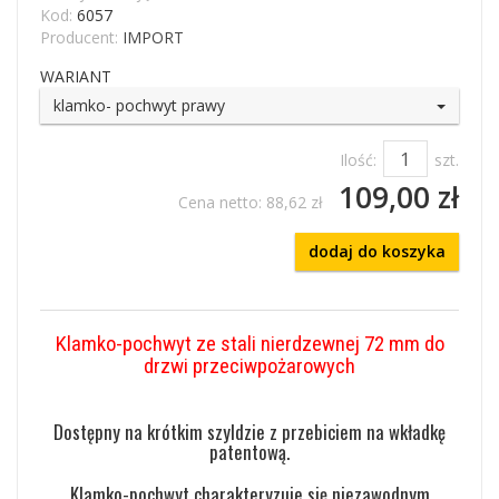
Kod:
6057
Producent:
IMPORT
WARIANT
klamko- pochwyt prawy
Ilość:
szt.
109,00 zł
Cena netto:
88,62 zł
dodaj do koszyka
Klamko-pochwyt ze stali nierdzewnej 72 mm do
drzwi przeciwpożarowych
Dostępny na krótkim szyldzie z przebiciem na wkładkę
patentową.
Klamko-pochwyt charakteryzuje się niezawodnym