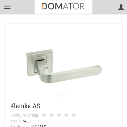
Klamka AS
Dodaj recenzję:
Kod:
1740
Producent:
NOMET