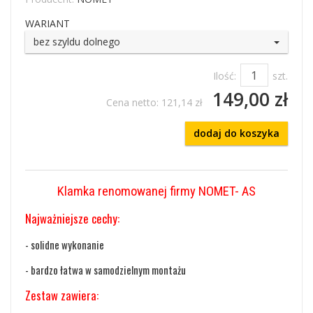
WARIANT
bez szyldu dolnego
Ilość:
szt.
149,00 zł
Cena netto:
121,14 zł
dodaj do koszyka
Klamka renomowanej firmy NOMET- AS
Najważniejsze cechy:
- solidne wykonanie
- bardzo łatwa w samodzielnym montażu
Zestaw zawiera: