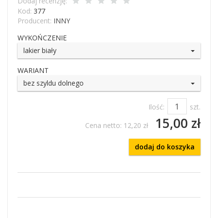
Dodaj recenzję:
Kod:
377
Producent:
INNY
WYKOŃCZENIE
lakier biały
WARIANT
bez szyldu dolnego
Ilość:
szt.
15,00 zł
Cena netto:
12,20 zł
dodaj do koszyka