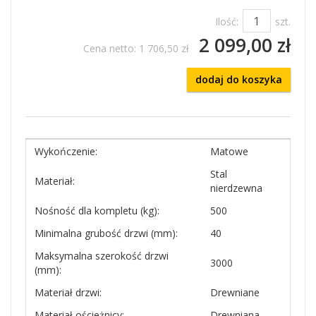
Ilość:
szt.
2 099,00 zł
Cena netto:
1 706,50 zł
dodaj do koszyka
Wykończenie:
Matowe
Stal
Materiał:
nierdzewna
Nośność dla kompletu (kg):
500
Minimalna grubość drzwi (mm):
40
Maksymalna szerokość drzwi
3000
(mm):
Materiał drzwi:
Drewniane
Materiał ościeżnicy:
Drewniana