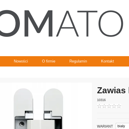
Nowości
O firmie
Regulamin
Kontakt
Zawias 
10316
WARIANT