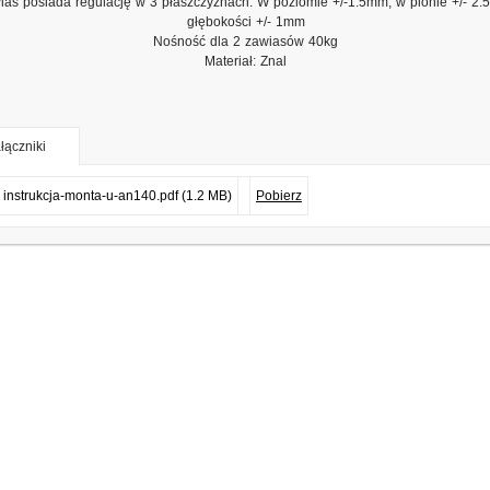
ias posiada regulację w 3 płaszczyznach: W poziomie +/-1.5mm, w pionie +/- 2
głębokości +/- 1mm
Nośność dla 2 zawiasów 40kg
Materiał: Znal
łączniki
instrukcja-monta-u-an140.pdf (1.2 MB)
Pobierz