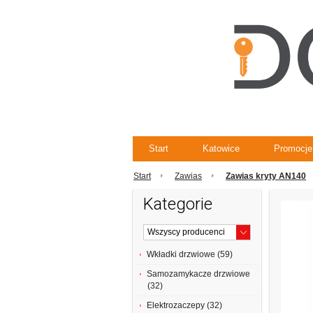
Start
Katowice
Promocje
Start
Zawias
Zawias kryty AN140
Kategorie
Wkładki drzwiowe (59)
Samozamykacze drzwiowe
(32)
Elektrozaczepy (32)