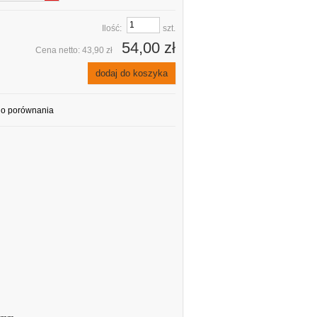
Ilość:
szt.
54,00 zł
Cena netto:
43,90 zł
dodaj do koszyka
do porównania