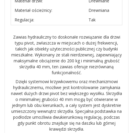
Materiał drzwi:
Drewniane
Materiał ościeżnicy:
Drewniana
Regulacja:
Tak
Zawias hydrauliczny to doskonałe rozwiązanie dla drzwi
typu pivot, zwłaszcza w miejscach o dużej frekwencji,
takich jak obiekty użyteczności publicznej czy budynki
mieszkalne. Wykonany ze stali nierdzewnej, zapewniający
maksymalne obciążenie do 200 kg i minimalną grubość
skrzydła 40 mm, ten zawias oferuje niezrównaną
funkcjonalność.
Dzięki systemowi krzywkowemu oraz mechanizmowi
hydraulicznemu, możliwe jest kontrolowanie zamykania
nawet dużych drzwi pivot bez większego wysiłku. Skrzydła
o minimalnej grubości 40 mm mogą być otwierane w
jednym lub obu kierunkach, a cały system jest dyskretnie
umieszczony wewnątrz skrzydła. Specjalna podstawka na
podłodze umożliwia dwukierunkową regulację, podczas
gdy punkt obrotu znajduje się na daszku lub górnej
krawędzi skrzydła.