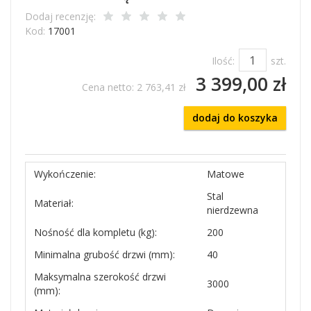
Dodaj recenzję:
Kod:
17001
Ilość:
szt.
3 399,00 zł
Cena netto:
2 763,41 zł
dodaj do koszyka
Wykończenie:
Matowe
Stal
Materiał:
nierdzewna
Nośność dla kompletu (kg):
200
Minimalna grubość drzwi (mm):
40
Maksymalna szerokość drzwi
3000
(mm):