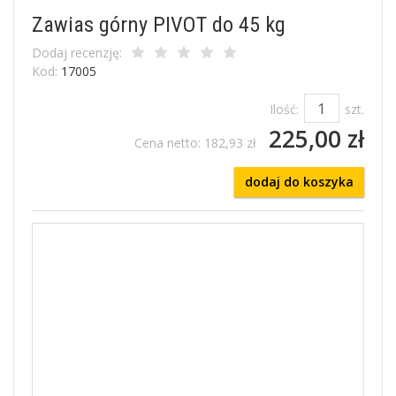
Zawias górny PIVOT do 45 kg
Dodaj recenzję:
Kod:
17005
Ilość:
szt.
225,00 zł
Cena netto:
182,93 zł
dodaj do koszyka