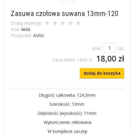
Zasuwa czołowa suwana 13mm-120
Dodaj recenzję:
Kod:
4666
Producent:
AMIG
Ilość:
szt.
18,00 zł
Cena netto:
14,63 zł
dodaj do koszyka
Długość całkowita: 124,5mm
Szerokość: 13mm
Głębokość (wysokość): 11mm
Wykończenie: niklowana
W komplecie zaczep