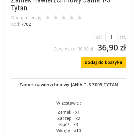
Tytan
Dodaj recenzję:
Kod:
7702
Ilość:
szt.
36,90 zł
Cena netto:
30,00 zł
dodaj do koszyka
Zamek nawierzchniowy JANIA T-3 Z005 TYTAN
W zestawie :
Zamek - x1
Zaczep - x2
Klucz - x3
Wkręty - x10