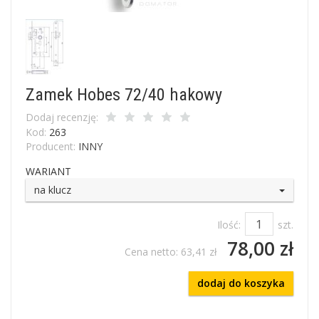
Zamek Hobes 72/40 hakowy
Dodaj recenzję:
Kod:
263
Producent:
INNY
WARIANT
na klucz
Ilość:
szt.
78,00 zł
Cena netto:
63,41 zł
dodaj do koszyka