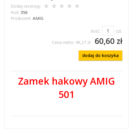
Dodaj recenzję:
Kod:
356
Producent:
AMIG
Ilość:
szt.
60,60 zł
Cena netto:
49,27 zł
dodaj do koszyka
Zamek hakowy AMIG
501