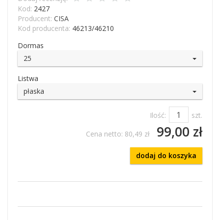
Kod:
2427
Producent:
CISA
Kod producenta:
46213/46210
Dormas
25
Listwa
płaska
Ilość:
szt.
99,00 zł
Cena netto:
80,49 zł
dodaj do koszyka