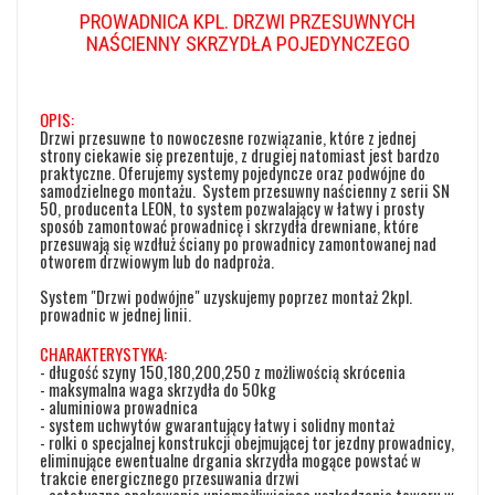
PROWADNICA KPL. DRZWI PRZESUWNYCH
NAŚCIENNY SKRZYDŁA POJEDYNCZEGO
OPIS:
Drzwi przesuwne to nowoczesne rozwiązanie, które z jednej
strony ciekawie się prezentuje, z drugiej natomiast jest bardzo
praktyczne. Oferujemy systemy pojedyncze oraz podwójne do
samodzielnego montażu. System przesuwny naścienny z serii SN
50, producenta LEON, to system pozwalający w łatwy i prosty
sposób zamontować prowadnicę i skrzydła drewniane, które
przesuwają się wzdłuż ściany po prowadnicy zamontowanej nad
otworem drzwiowym lub do nadproża.
System "Drzwi podwójne" uzyskujemy poprzez montaż 2kpl.
prowadnic w jednej linii.
CHARAKTERYSTYKA:
- długość szyny 150,180,200,250 z możliwością skrócenia
- maksymalna waga skrzydła do 50kg
- aluminiowa prowadnica
- system uchwytów gwarantujący łatwy i solidny montaż
- rolki o specjalnej konstrukcji obejmującej tor jezdny prowadnicy,
eliminujące ewentualne drgania skrzydła mogące powstać w
trakcie energicznego przesuwania drzwi