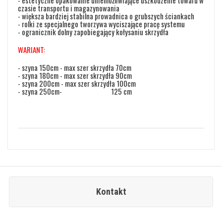
- estetyczne opakowanie uniemożliwiające uszkodzenie towaru w
czasie transportu i magazynowania
- większa bardziej stabilna prowadnica o grubszych ściankach
- rolki ze specjalnego tworzywa wyciszające pracę systemu
- ogranicznik dolny zapobiegający kołysaniu skrzydła
WARIANT:
- szyna 150cm - max szer skrzydła 70cm
- szyna 180cm - max szer skrzydła 90cm
- szyna 200cm - max szer skrzydła 100cm
- szyna 250cm- 125 cm
Kontakt