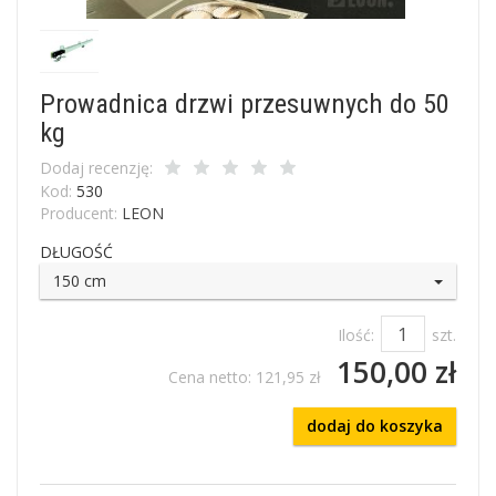
Prowadnica drzwi przesuwnych do 50
kg
Dodaj recenzję:
Kod:
530
Producent:
LEON
DŁUGOŚĆ
150 cm
Ilość:
szt.
150,00 zł
Cena netto:
121,95 zł
dodaj do koszyka