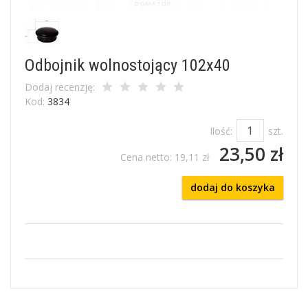
Odbojnik wolnostojący 102x40
Dodaj recenzję:
Kod:
3834
Ilość:
szt.
23,50 zł
Cena netto:
19,11 zł
dodaj do koszyka