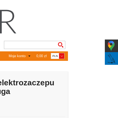
Moje konto
0,00 zł
elektrozaczepu
uga