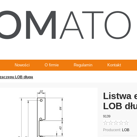
Nowości
O firmie
Regulamin
Kontakt
ozaczepu LOB długa
Listwa 
LOB dł
9139
Producent:
LOB