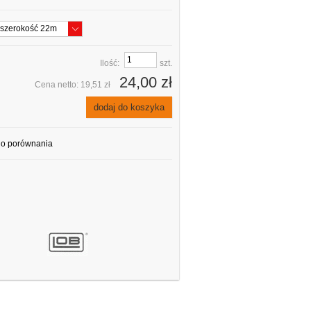
Ilość:
szt.
24,00 zł
Cena netto:
19,51 zł
dodaj do koszyka
do porównania