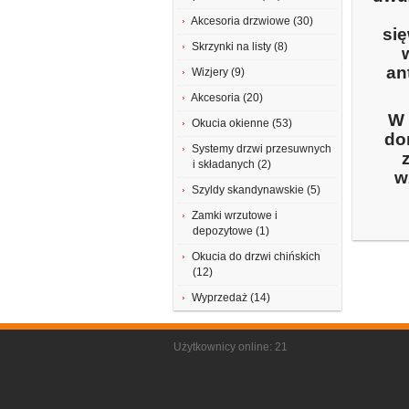
Akcesoria drzwiowe (30)
si
Skrzynki na listy (8)
an
Wizjery (9)
Akcesoria (20)
W 
Okucia okienne (53)
do
Systemy drzwi przesuwnych
i składanych (2)
w
Szyldy skandynawskie (5)
Zamki wrzutowe i
depozytowe (1)
Okucia do drzwi chińskich
(12)
Wyprzedaż (14)
Użytkownicy online: 21