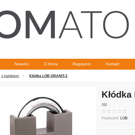
Nowości
O firmie
Regulamin
Kontakt
z pałąkiem
Kłódka LOB GRANIT-2
Kłódka
152
Producent:
LOB