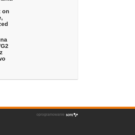
t on
,
zed
żna
WG2
z
wo
oprogramowanie