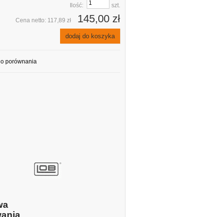
Ilość:
szt.
145,00 zł
Cena netto:
117,89 zł
dodaj do koszyka
do porównania
wa
ania