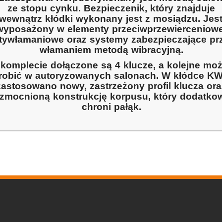
ze stopu cynku. Bezpieczenik, który znajduje
ęwewnątrz kłódki wykonany jest z mosiądzu. Jes
wyposażony w elementy przeciwprzewierceniowe
tywłamaniowe oraz systemy zabezpieczające pr
włamaniem metodą wibracyjną.
komplecie dołączone są 4 klucze, a kolejne mo
robić w autoryzowanych salonach. W kłódce K
zastosowano nowy, zastrzeżony profil klucza ora
zmocnioną konstrukcję korpusu, który dodatko
chroni pałąk.