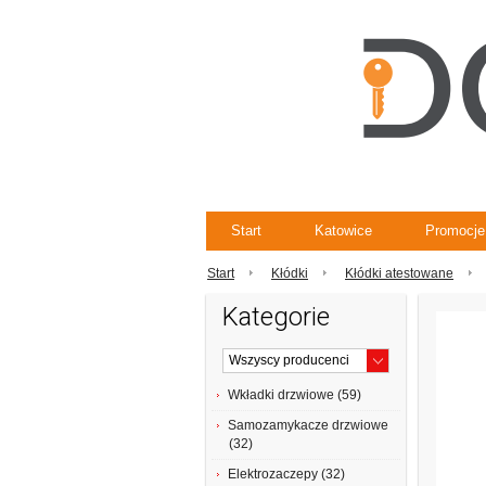
Start
Katowice
Promocje
Start
Kłódki
Kłódki atestowane
Kategorie
Wkładki drzwiowe (59)
Samozamykacze drzwiowe
(32)
Elektrozaczepy (32)