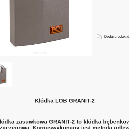
Dodaj produkt 
Kłódka LOB GRANIT-2
łódka zasuwkowa GRANIT-2 to kłódka bębenko
zaczepowa. Korpuswykonany jest metodą odlew