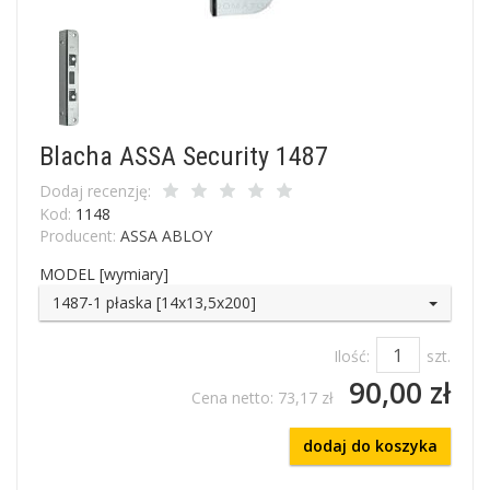
Blacha ASSA Security 1487
Dodaj recenzję:
Kod:
1148
Producent:
ASSA ABLOY
MODEL [wymiary]
1487-1 płaska [14x13,5x200]
Ilość:
szt.
90,00 zł
Cena netto:
73,17 zł
dodaj do koszyka