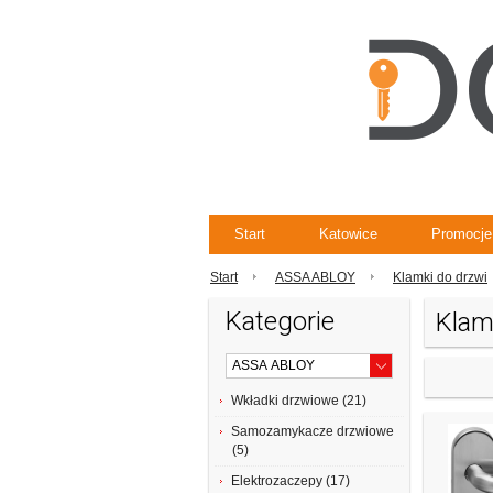
Start
Katowice
Promocje
Start
ASSA ABLOY
Klamki do drzwi
Kategorie
Klam
Wkładki drzwiowe (21)
Samozamykacze drzwiowe
(5)
Elektrozaczepy (17)