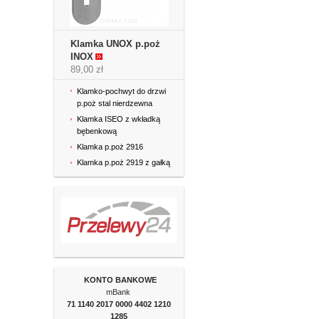
Klamka UNOX p.poż
INOX
89,00 zł
Klamko-pochwyt do drzwi
p.poż stal nierdzewna
Klamka ISEO z wkładką
bębenkową
Klamka p.poż 2916
Klamka p.poż 2919 z gałką
KONTO BANKOWE
mBank
71 1140 2017 0000
4402 1210
1285