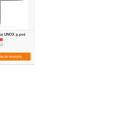
ka UNOX p.poż
zł
aj do koszyka