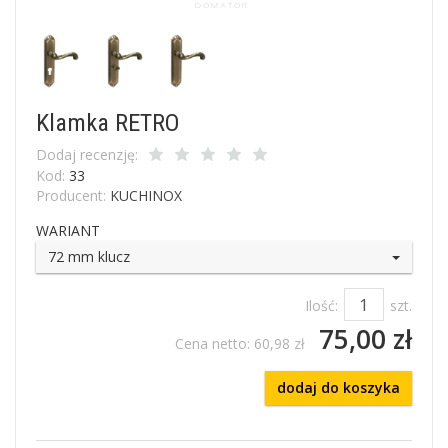
Klamka RETRO
Dodaj recenzję:
Kod:
33
Producent:
KUCHINOX
WARIANT
72 mm klucz
Ilość:
szt.
75,00 zł
Cena netto:
60,98 zł
dodaj do koszyka