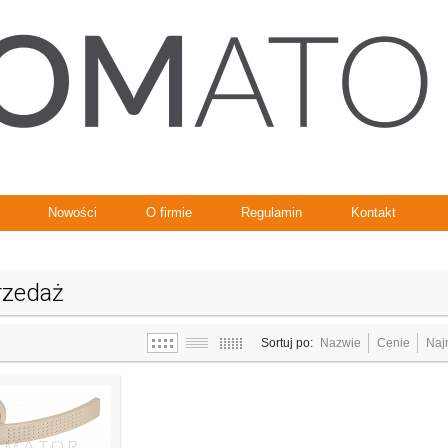
Nowości
O firmie
Regulamin
Kontakt
zedaż
Sortuj po:
Nazwie
Cenie
Naj