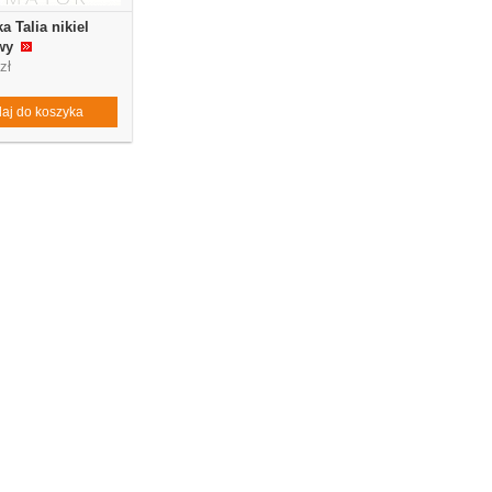
a Talia nikiel
wy
zł
aj do koszyka