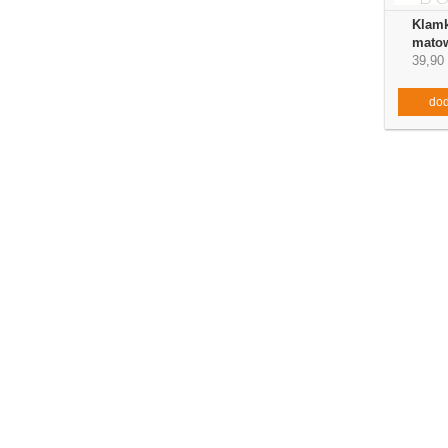
Klamk
mato
39,90 
dod