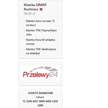
Klamka GRANT
Kuchinox
39,90 zł
Klamka Zara rozstaw 72
na klucz
Klamka TRE Patyna/Stare
złoto
Klamka Kora 90 wkładka
chr/sat
Klamka TRE nikiel/satyna
na wkładkę!
KONTO BANKOWE
mBank
71 1140 2017 0000
4402 1210
1285