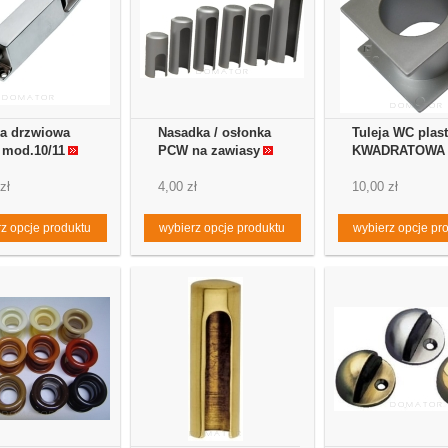
a drzwiowa
Nasadka / osłonka
Tuleja WC plast
mod.10/11
PCW na zawiasy
KWADRATOWA
zł
4,00 zł
10,00 zł
z opcje produktu
wybierz opcje produktu
wybierz opcje pr