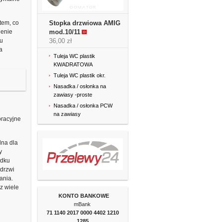
tem, co
Stopka drzwiowa AMIG
ienie
mod.10/11
u
36,00 zł
a
Tuleja WC plastik
KWADRATOWA
Tuleja WC plastik okr.
Nasadka / osłonka na
zawiasy -proste
Nasadka / osłonka PCW
na zawiasy
oracyjne
dna dla
y
adku
drzwi
ania.
z wiele
KONTO BANKOWE
mBank
71 1140 2017 0000
4402 1210
1285