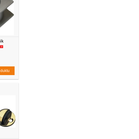
ik
oduktu