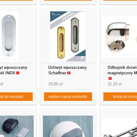
yt wpuszczany
Uchwyt wpuszczany
Odbojnik drzw
til INOX
Schaffner
magnetyczny M
zł
24,00 zł
31,10 zł
aj do koszyka
wybierz opcje produktu
dodaj do kosz