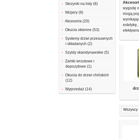
Akcesori
Skrzynki na listy (8)
wygodę o
Wizjery (9)
mogą popr
wynikają
Akcesoria (20)
estetykę,
Okucia okienne (53)
efektywn
Systemy drzwi przesuwnych
i składanych (2)
Szyldy skandynawskie (5)
Zamki wrzutowe i
depozytowe (1)
Okucia do drzwi chińskich
(12)
dr
Wyprzedaż (14)