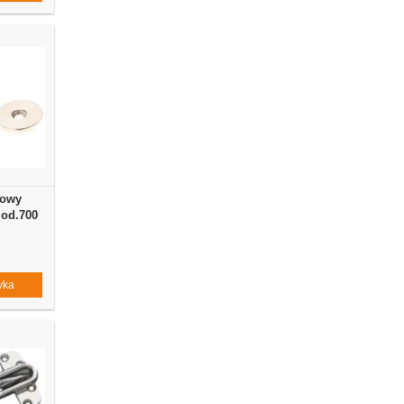
iowy
od.700
yka