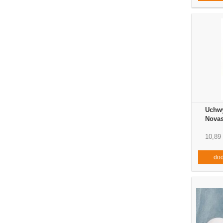
Uchw
Novas
10,89 
dod