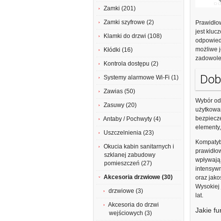
Zamki (201)
Zamki szyfrowe (2)
Prawidło
jest kluc
Klamki do drzwi (108)
odpowiedn
możliwe j
Kłódki (16)
zadowole
Kontrola dostępu (2)
Dob
Systemy alarmowe Wi-Fi (1)
Zawias (50)
Wybór od
Zasuwy (20)
użytkowa
bezpiecze
Antaby / Pochwyty (4)
elementy,
Uszczelnienia (23)
Kompatyb
Okucia kabin sanitarnych i
prawidło
szklanej zabudowy
wpływają 
pomieszczeń (27)
intensyw
Akcesoria drzwiowe (30)
oraz jako
Wysokiej 
drzwiowe (3)
lat.
Akcesoria do drzwi
Jakie f
wejściowych (3)