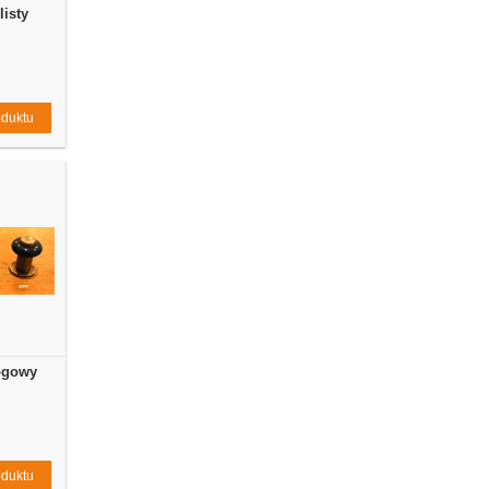
isty
oduktu
ogowy
oduktu