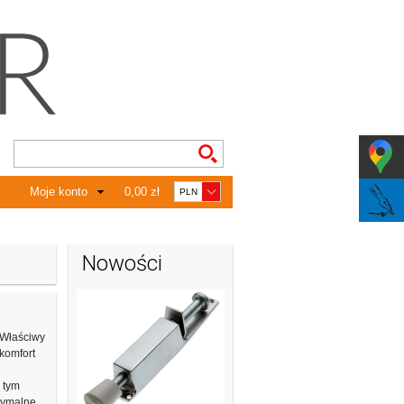
Moje konto
0,00 zł
Nowości
. Właściwy
komfort
 tym
tymalne