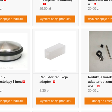
...
o...
zł
29,00 zł
29,00 zł
z opcje produktu
wybierz opcje produktu
wybierz opcje pr
nik
Reduktor redukcja
Redukcja korek
stojący I inox
adapter
adapter do zam
wkł...
zł
5,30 zł
30,00 zł
z opcje produktu
wybierz opcje produktu
dodaj do kosz