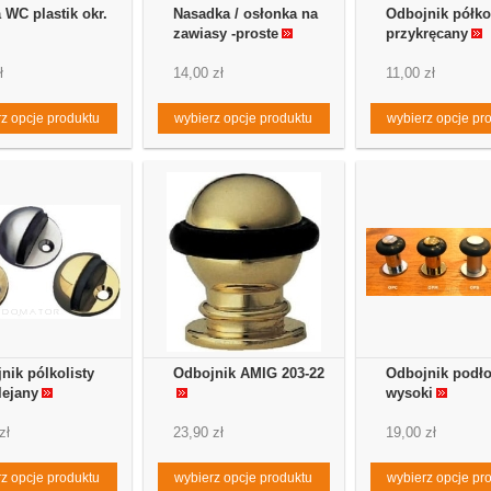
a WC plastik okr.
Nasadka / osłonka na
Odbojnik półkol
zawiasy -proste
przykręcany
ł
14,00 zł
11,00 zł
z opcje produktu
wybierz opcje produktu
wybierz opcje pr
nik pólkolisty
Odbojnik AMIG 203-22
Odbojnik podł
lejany
wysoki
zł
23,90 zł
19,00 zł
z opcje produktu
wybierz opcje produktu
wybierz opcje pr