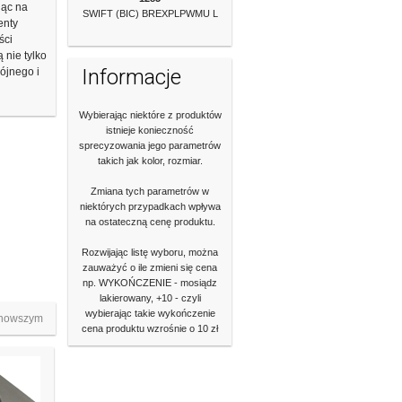
jąc na
SWIFT (BIC) BREXPLPWMU L
enty
ści
nie tylko
Informacje
ójnego i
Wybierając niektóre z produktów
istnieje konieczność
sprecyzowania jego parametrów
takich jak kolor, rozmiar.
Zmiana tych parametrów w
niektórych przypadkach wpływa
na ostateczną cenę produktu.
Rozwijając listę wyboru, można
zauważyć o ile zmieni się cena
np. WYKOŃCZENIE - mosiądz
lakierowany, +10 - czyli
wybierając takie wykończenie
nowszym
cena produktu wzrośnie o 10 zł