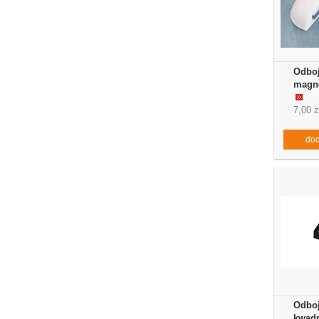
Odboj
magne
7,00 z
dod
Odboj
kwadr