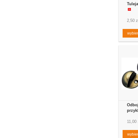
Tulej
2,50 z
wybier
Odboj
przyk
11,00 
wybier