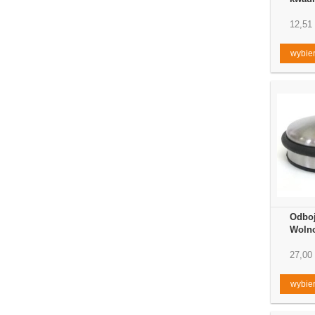
12,51 
wybier
Odboj
Wolno
27,00 
wybier