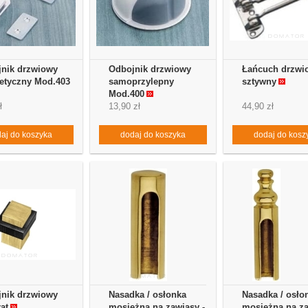
nik drzwiowy
Odbojnik drzwiowy
Łańcuch drzwi
tyczny Mod.403
samoprzylepny
sztywny
Mod.400
ł
13,90 zł
44,90 zł
aj do koszyka
dodaj do koszyka
dodaj do kosz
nik drzwiowy
Nasadka / osłonka
Nasadka / osło
at
mosiężna na zawiasy -
mosiężna na za