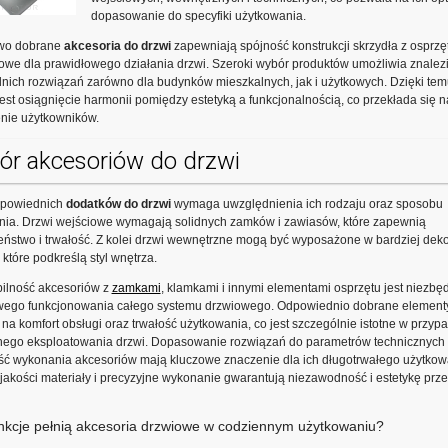
dopasowanie do specyfiki użytkowania.
wo dobrane
akcesoria do drzwi
zapewniają spójność konstrukcji skrzydła z osprzę
zowe dla prawidłowego działania drzwi. Szeroki wybór produktów umożliwia znalez
ich rozwiązań zarówno dla budynków mieszkalnych, jak i użytkowych. Dzięki tem
est osiągnięcie harmonii pomiędzy estetyką a funkcjonalnością, co przekłada się n
nie użytkowników.
ór akcesoriów do drzwi
powiednich
dodatków do drzwi
wymaga uwzględnienia ich rodzaju oraz sposobu
nia. Drzwi wejściowe wymagają solidnych zamków i zawiasów, które zapewnią
ństwo i trwałość. Z kolei drzwi wewnętrzne mogą być wyposażone w bardziej dek
 które podkreślą styl wnętrza.
ilność akcesoriów z
zamkami
, klamkami i innymi elementami osprzętu jest niezbę
wego funkcjonowania całego systemu drzwiowego. Odpowiednio dobrane element
na komfort obsługi oraz trwałość użytkowania, co jest szczególnie istotne w przyp
nego eksploatowania drzwi. Dopasowanie rozwiązań do parametrów technicznych 
ść wykonania akcesoriów mają kluczowe znaczenie dla ich długotrwałego użytkow
jakości materiały i precyzyjne wykonanie gwarantują niezawodność i estetykę prze
unkcje pełnią akcesoria drzwiowe w codziennym użytkowaniu?