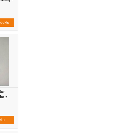
oduktu
tor
ka z
yka